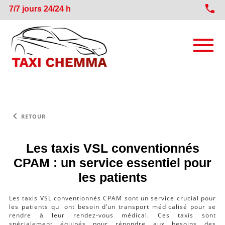
phone
7/7 jours 24/24 h
TAXI VERS GARE TGV
keyboard_arrow_left
RETOUR
TAXI VERS AÉROPORT MARSEILLE
Les taxis VSL conventionnés
TAXI CONVENTIONNÉ (VSL)
CPAM : un service essentiel pour
les patients
TAXI LONGUE DISTANCE
Les taxis VSL conventionnés CPAM sont un service crucial pour
les patients qui ont besoin d’un transport médicalisé pour se
rendre à leur rendez-vous médical. Ces taxis sont
spécialement équipés pour répondre aux besoins des