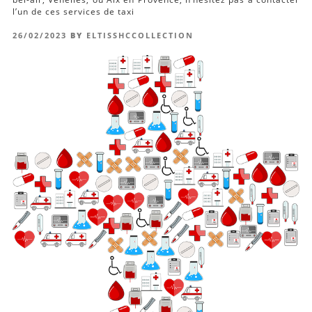
l’un de ces services de taxi
POSTED
26/02/2023
BY
ELTISSHCCOLLECTION
ON