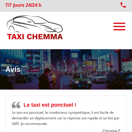
phone
7/7 jours 24/24 h
TAXI VERS GARE TGV
Avis
TAXI VERS AÉROPORT MARSEILLE
TAXI CONVENTIONNÉ (VSL)
TAXI LONGUE DISTANCE
Le taxi est ponctuel !
Le taxi est ponctuel, le conducteur sympathique, il est facile de
demander un déplacement car la réponse est rapide et se fait par
SMS. Je recommande.
Christine P