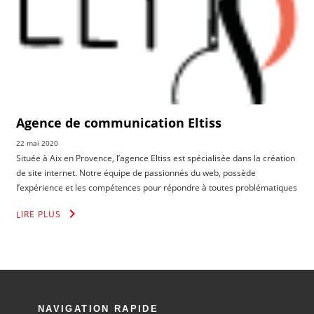
Agence de communication Eltiss
22 mai 2020
Située à Aix en Provence, l’agence Eltiss est spécialisée dans la création
de site internet. Notre équipe de passionnés du web, possède
l’expérience et les compétences pour répondre à toutes problématiques
dans tous secteurs d’activités. Vous souhaitez un site vitrine pour
keyboard_arrow_right
LIRE PLUS
améliorer votre visibilité et votre référencement ? Une boutique en
ligne pour vendre sur internet et augmenter votre chiffre d’affaire ?
N’hésitez pas à nous confier …
« Agence
Continue reading
de
communication
NAVIGATION RAPIDE