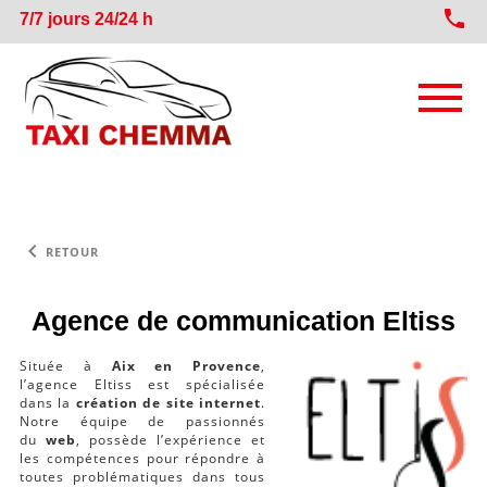
phone
7/7 jours 24/24 h
TAXI VERS GARE TGV
keyboard_arrow_left
RETOUR
TAXI VERS AÉROPORT MARSEILLE
Agence de communication Eltiss
TAXI CONVENTIONNÉ (VSL)
Située à
Aix en Provence
,
TAXI LONGUE DISTANCE
l’agence Eltiss est spécialisée
dans la
création de site internet
.
Notre équipe de passionnés
du
web
, possède l’expérience et
les compétences pour répondre à
toutes problématiques dans tous