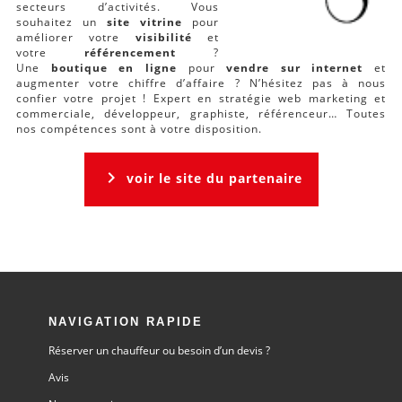
secteurs d’activités. Vous
souhaitez un
site vitrine
pour
améliorer votre
visibilité
et
votre
référencement
?
Une
boutique en ligne
pour
vendre sur internet
et
augmenter votre chiffre d’affaire ? N’hésitez pas à nous
confier votre projet ! Expert en stratégie web marketing et
commerciale, développeur, graphiste, référenceur… Toutes
nos compétences sont à votre disposition.
keyboard_arrow_right
voir le site du partenaire
NAVIGATION RAPIDE
Réserver un chauffeur ou besoin d’un devis ?
Avis